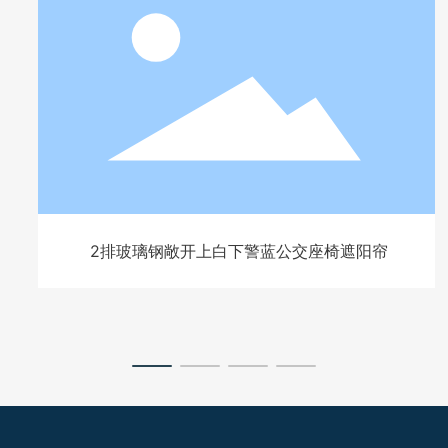
2排玻璃钢敞开上白下警蓝公交座椅遮阳帘