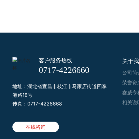
客户服务热线
关于
0717-4226660
公司简
荣誉资
地址：湖北省宜昌市枝江市马家店街道四季
鑫威专
港路18号
相关说
传真：0717-4228668
在线咨询