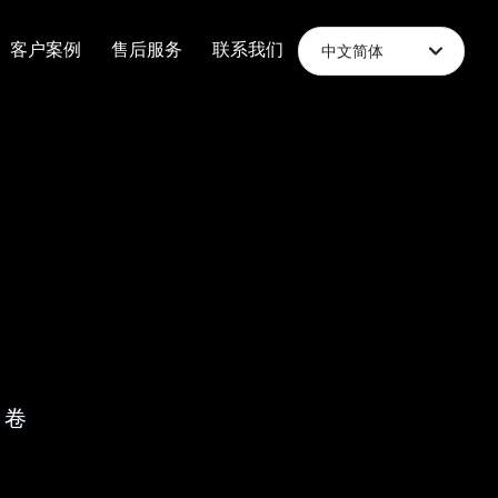
客户案例
售后服务
联系我们
中文简体
English
中文简体
画卷